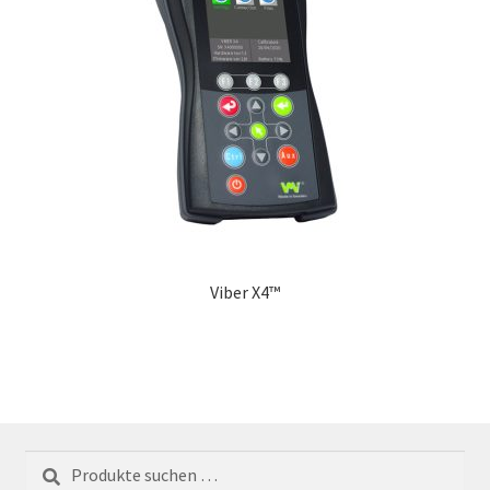
Viber X4™
Suchen
Suchen