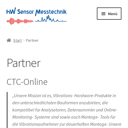
Zur
Zum
Menü
Navigation
Inhalt
springen
springen
Home
Start
Partner
Unterm
Produkte
öffnen
Partner
Unterm
Anwendungen
öffnen
Unterm
Aktuelles
CTC-Online
öffnen
Partner
„Unsere Mission ist es, Vibrations- Hardware-Produkte in
den unterschiedlichsten Bauformen anzubieten, die
Über uns
kompatibel für Analysatoren, Datensammler und Online-
Monitoring- Systeme sind sowie auch Montage- Tools für
Karriere
die Vibrationsaufnehmer zur dauerhaften Montage. Unsere