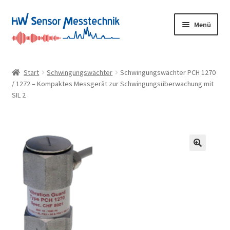
Menü
Home
Start
Schwingungswächter
Schwingungswächter PCH 1270
/ 1272 – Kompaktes Messgerät zur Schwingungsüberwachung mit
Produkte
SIL 2
Anwendungen
Aktuelles
Über uns
Karriere
Beratungstermin buchen